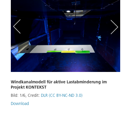
enten
n
Windkanalmodell für aktive Lastabminderung im
P-FL
Projekt KONTEKST
im R
Flatt
Bild:
1
/
6
,
Credit:
DLR (CC BY-NC-ND 3.0)
Bild:
Download
Down