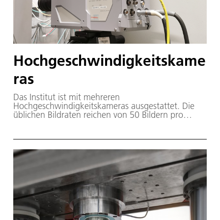
Hochgeschwindigkeitskame
ras
Das Institut ist mit mehreren
Hochgeschwindigkeitskameras ausgestattet. Die
üblichen Bildraten reichen von 50 Bildern pro
Sekunde (fps) für quasi statische Versuche bis
240.000 fps bei Versuchen zum
Hochgeschwindigkeitsaufprall. Ausgewählte
Messsignale können durch Transientenrekorder
simultan erfasst und synchron dargestellt werden.