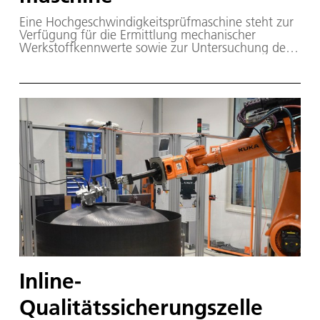
Eine Hochgeschwindigkeitsprüfmaschine steht zur
Verfügung für die Ermittlung mechanischer
Werkstoffkennwerte sowie zur Untersuchung des
Versagensverhaltens von Bauteilkomponenten. Die
Belastung eines Werkstoffes oder einer
Bauteilkomponente kann dabei bis zu 500000-mal
schneller erfolgen als im Standardversuch unter
quasi statischer Belastung.
Inline-
Qualitätssicherungszelle