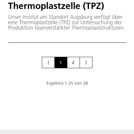
Thermoplastzelle (TPZ)
Unser Institut am Standort Augsburg verfügt über
eine Thermoplastzelle (TPZ) zur Untersuchung der
Produktion faserverstärkter Thermoplaststrukturen.
⟨
1
2
⟩
Ergebnis
1
-
25
von
28