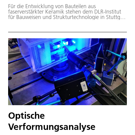
Für die Entwicklung von Bauteilen aus
faserverstärkter Keramik stehen dem DLR-Institut
für Bauweisen und Strukturtechnologie in Stuttgart
neben modernen Anlagen zur Vorkörperfertigung
mehrere Ofenanlagen für Hochtemperaturprozesse
zur Verfügung. Die Laboröfen dienen der
Entwicklung und Herstellung keramischer
Faserverbundwerkstoffe (CMC), insbesondere der
Materialklassen C/C, C/C-SiC und SiC/SiC.
Optische
Verformungsanalyse