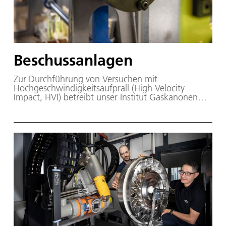
Beschussanlagen
Zur Durchführung von Versuchen mit
Hochgeschwindigkeitsaufprall (High Velocity
Impact, HVI) betreibt unser Institut Gaskanonen
mit verschiedenen Kalibern zwischen 12 und 200
mm. Mit der Beschussanlage können
Aufprallkörper (Impactoren) von ca. 1,5 g bis 7 kg
Masse auf Geschwindigkeiten von etwa 30 bis 550
m/s beschleunigt werden.