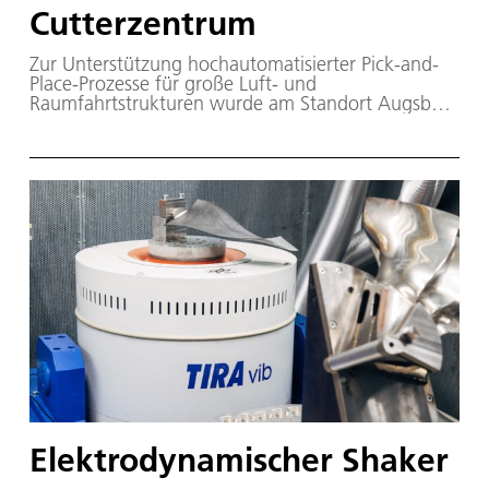
Cutterzentrum
Zur Unterstützung hochautomatisierter Pick-and-
Place-Prozesse für große Luft- und
Raumfahrtstrukturen wurde am Standort Augsburg
ein Cutter Zentrum installiert. Verschiedene
Materialien wie Trockenfaser- oder
Thermoplastgewebe können entweder sequentiell
oder verschachtelungsoptimiert geschnitten
werden.
Elektrodynamischer Shaker