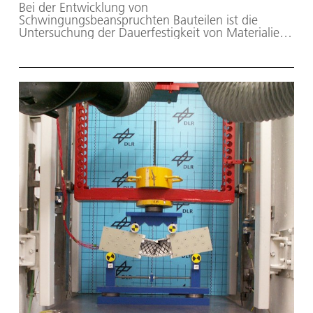
Bei der Entwicklung von
Schwingungsbeanspruchten Bauteilen ist die
Untersuchung der Dauerfestigkeit von Materialien
und ganzen Bauteilen oder sogar Bauteilgruppen
ein entscheidender Beitrag zur Sicherheit bei der
FEM Analyse und speziell auch dem dauerhaft
laufenden Bauteil. Diese High-Cycle-Fatigue (HCF)-
Tests werden an unserem Institut mit einem
elektrodynamischen Shaker durchgeführt.