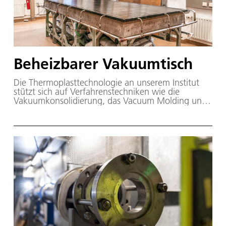
Beheizbarer Vakuumtisch
Die Thermoplasttechnologie an unserem Institut
stützt sich auf Verfahrenstechniken wie die
Vakuumkonsolidierung, das Vacuum Molding und
das Heißpressen ab. Der Schwerpunkt der
Forschungsarbeiten liegt heute unter Nutzung
dieser Verfahrenstechniken in der
Zusammenführung unterschiedlicher verstärkter
und unverstärkter Thermoplastqualitäten in neue
Bauweisen.