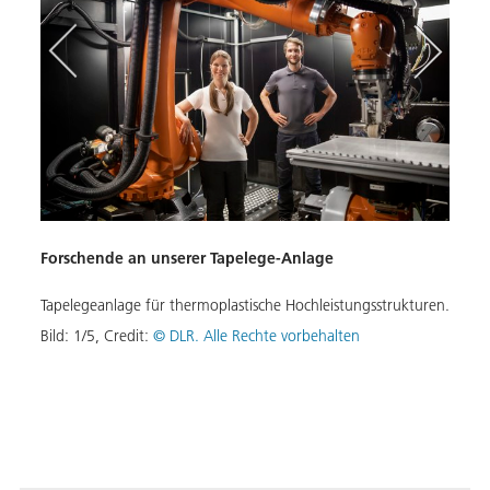
CRIS
Ferti
Organ
Endbe
Forschende an unserer Tapelege-Anlage
Bild:
Tapelegeanlage für thermoplastische Hochleistungsstrukturen.
Bild:
1
/
5
,
Credit:
© DLR. Alle Rechte vorbehalten