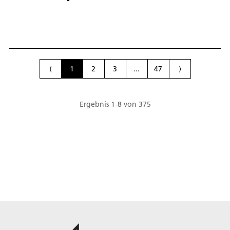
⟨
1
2
3
...
47
⟩
Ergebnis
1
-
8
von
375