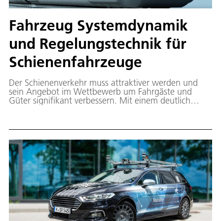
Fahrzeug Systemdynamik
und Regelungstechnik für
Schienenfahrzeuge
Der Schienenverkehr muss attraktiver werden und
sein Angebot im Wettbewerb um Fahrgäste und
Güter signifikant verbessern. Mit einem deutlich
höheren Anteil der Schiene am weiter steigenden
Transportaufkommen wird ein wesentlicher Beitrag
zur Dekarbonisierung des Verkehrs geleistet. Hier
finden Sie die aktuellen Schienenverkehrsprojekte der
Abteilung Fahrzeug Systemdynamik und
Regelungstechnik.