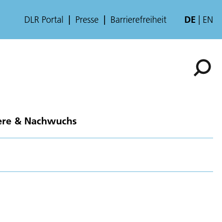
DLR Portal
Presse
Barrierefreiheit
DE
EN
ere & Nachwuchs