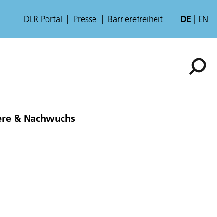
DLR Portal
Presse
Barrierefreiheit
DE
EN
ere & Nachwuchs