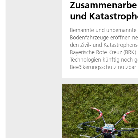
Zusammenarbeit
und Katastroph
Bemannte und unbemannte L
Bodenfahrzeuge eröffnen ne
den Zivil- und Katastrophen
Bayerische Rote Kreuz (BRK) 
Technologien künftig noch ge
Bevölkerungsschutz nutzbar
ihre Zusammenarbeit. Die Sy
Einsatzkräften dabei, betrof
überblicken, aktuelle Lagebil
Rettungs- sowie Hilfsmaßnah
koordinieren.