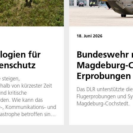
18. Juni 2026
logien für
Bundeswehr n
enschutz
Magdeburg-Co
Erprobungen
 steigen,
lb von kürzester Zeit
Das DLR unterstützte di
d kritische
Flugerprobungen und Sy
erden. Wie kann das
Magdeburg-Cochstedt.
e-, Kommunikations- und
astrophe betroffen sind?
atzkräfte und stellt
6 DLR-Institute haben