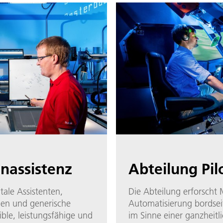
nassistenz
Abteilung Pil
tale Assistenten,
Die Abteilung erforscht
hen und generische
Automatisierung bordsei
ible, leistungsfähige und
im Sinne einer ganzheitl