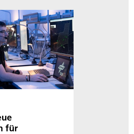
eue
n für