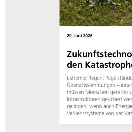
20. Juni 2026
Zukunftstechno
den Katastroph
Extremer Regen, Pegelstände
Überschwemmungen – innerha
müssen Menschen gerettet un
Infrastrukturen gesichert w
gelingen, wenn auch Energi
Verkehrssysteme von der Kat
Wer koordiniert dann die Eins
Lageinformationen bereit? 1