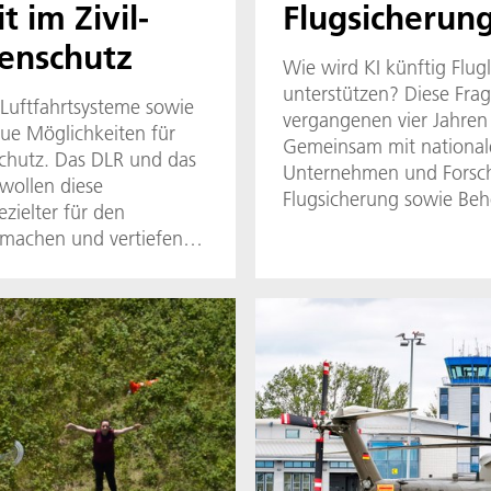
 im Zivil-
Flugsicherun
enschutz
Wie wird KI künftig Flug
unterstützen? Diese Frag
uftfahrtsysteme sowie
vergangenen vier Jahren
ue Möglichkeiten für
Gemeinsam mit nationale
schutz. Das DLR und das
Unternehmen und Forsch
wollen diese
Flugsicherung sowie B
zielter für den
relevante Empfehlungen 
 machen und vertiefen
die Luftfahrt entwickelt.
steme helfen
fene Gebiete schnell zu
der zu erstellen und
men effizient zu