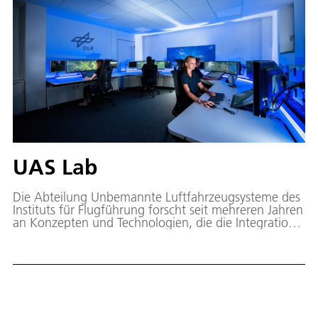
UAS Lab
Die Abteilung Unbemannte Luftfahrzeugsysteme des
Instituts für Flugführung forscht seit mehreren Jahren
an Konzepten und Technologien, die die Integration
von unbemannten Luftfahrtsystemen (UAS) in den
kontrollierten und unkontrollierten Luftraum
ermöglichen sollen. Lufttaxis, Vertiports, Flüge in
urbanen Gebieten und der sogenannte U-space sind
dabei wichtige Themen, die mittels des
Forschungslabors "UAS Lab" und der generischen
UAS-Bodenkontrollstation U-FLY bearbeitet und