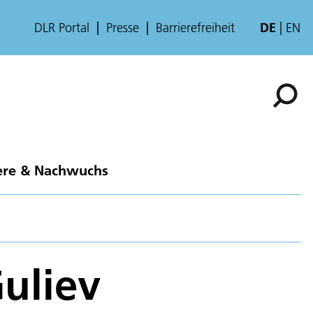
DLR Portal
Presse
Barrierefreiheit
DE
EN
ere & Nachwuchs
uliev