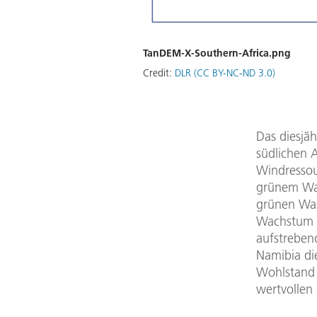
TanDEM-X-Southern-Africa.png
Credit:
DLR (CC BY-NC-ND 3.0)
Das diesjä
südlichen A
Windressou
grünem Was
grünen Wass
Wachstum p
aufstrebend
Namibia die
Wohlstand 
wertvollen