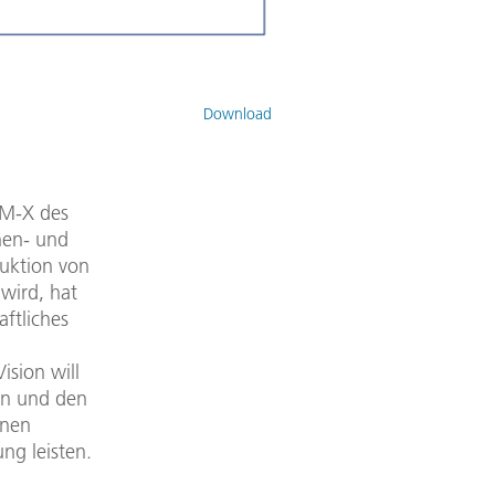
Download
EM-X des
nnen- und
duktion von
wird, hat
aftliches
ision will
hen und den
inen
ng leisten.