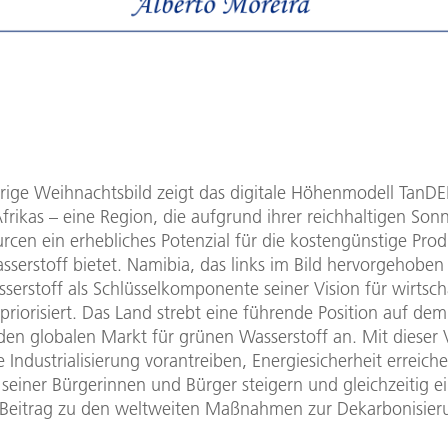
hrige Weihnachtsbild zeigt das digitale Höhenmodell TanD
frikas – eine Region, die aufgrund ihrer reichhaltigen So
rcen ein erhebliches Potenzial für die kostengünstige Pro
serstoff bietet. Namibia, das links im Bild hervorgehoben 
erstoff als Schlüsselkomponente seiner Vision für wirtsch
riorisiert. Das Land strebt eine führende Position auf dem
en globalen Markt für grünen Wasserstoff an. Mit dieser V
 Industrialisierung vorantreiben, Energiesicherheit erreic
seiner Bürgerinnen und Bürger steigern und gleichzeitig e
 Beitrag zu den weltweiten Maßnahmen zur Dekarbonisieru