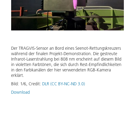
al und
Kalib
tzen.
Sicht
wird.
Inspe
Der TRAGVIS-Sensor an Bord eines Seenot-Rettungskreuzers
Meere
während der finalen Projekt-Demonstration. Die gestreute
Bild:
Infrarot-Laserstrahlung bei 808 nm erscheint auf diesem Bild
in violetten Farbtönen, die sich durch Rest-Empfindlichkeiten
Down
in den Farbkanälen der hier verwendeten RGB-Kamera
erklärt.
Bild:
1
/
6
,
Credit:
DLR (CC BY-NC-ND 3.0)
Download