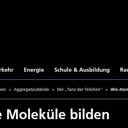
rkehr
Energie
Schule & Ausbildung
Ra
men
>
Aggregatzustände
>
Der „Tanz der Teilchen“
>
Wie Atom
 Moleküle bilden