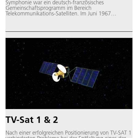
Symphonie war ein deutsch-französisches
Gemeinschaftsprogramm im Bereich
Telekommunikations-Satelliten. Im Juni 1967
unterzeichneten die Regierungen Frankreichs und
Deutschlands ein Abkommen bezüglich der
Definition, Entwicklung, Herstellung, Start und
Einsatz von zwei experimentellen direkt
ausstrahlenden Kommunikationssatelliten sowie für
zwei entsprechende Bodenstationen.
TV-Sat 1 & 2
Nach einer erfolgreichen Positionierung von TV-SAT 1