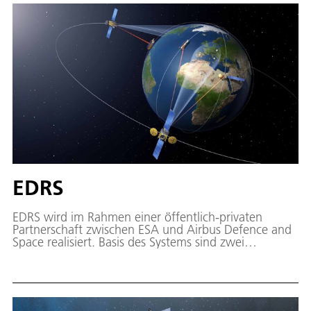
EDRS
EDRS wird im Rahmen einer öffentlich-privaten
Partnerschaft zwischen ESA und Airbus Defence and
Space realisiert. Basis des Systems sind zwei
geostationäre Satelliten, die aufgrund ihrer festen
Position im Weltraum via Laser die Daten von
Erdbeobachtungssatelliten aufnehmen und nahezu in
Echtzeit zur Erde weiterleiten können.