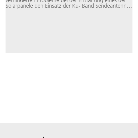
verhinderten Probleme bei der Entfaltung eines der
Solarpanele den Einsatz der Ku- Band Sendeantennen
und dadurch jegliche Fernsehübertragung.