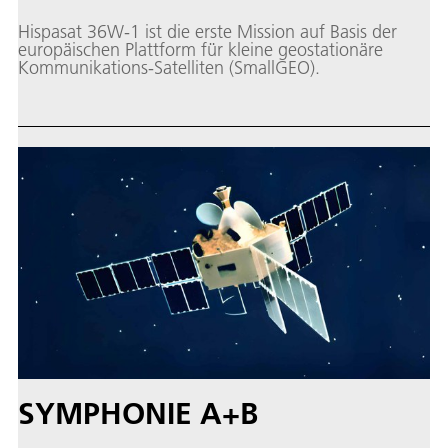
Hispasat 36W-1 ist die erste Mission auf Basis der
europäischen Plattform für kleine geostationäre
Kommunikations-Satelliten (SmallGEO).
SYMPHONIE A+B