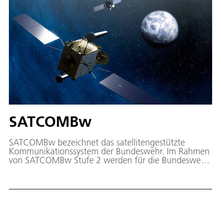
SATCOMBw
SATCOMBw bezeichnet das satellitengestützte
Kommunikationssystem der Bundeswehr. Im Rahmen
von SATCOMBw Stufe 2 werden für die Bundeswehr
zwei dedizierte Satelliten auf verschiedenen
Positionen im geostationären Orbit bereitgestellt.