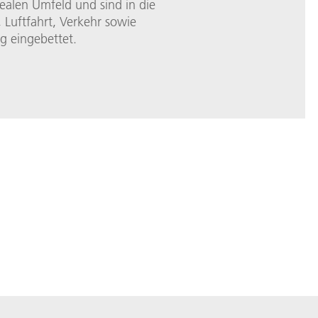
ealen Umfeld und sind in die
Luftfahrt, Verkehr sowie
ng eingebettet.