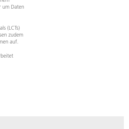
er um Daten
ls (LCTs)
isen zudem
emen auf.
beitet