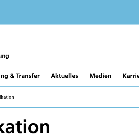
gung
ng & Transfer
Aktuelles
Medien
Karri
kation
ation