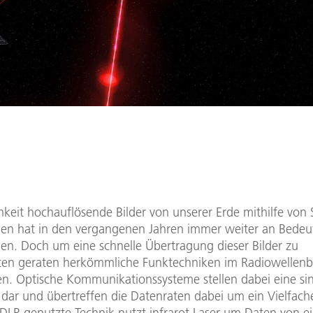
keit hochauflösende Bilder von unserer Erde mithilfe von S
n hat in den vergangenen Jahren immer weiter an Bede
. Doch um eine schnelle Übertragung dieser Bilder zu
ten geraten herkömmliche Funktechniken im Radiowellenb
en. Optische Kommunikationssysteme stellen dabei eine sin
 dar und übertreffen die Datenraten dabei um ein Vielfach
DLR genutzte Technik nutzt infrarot Laser um Daten von 