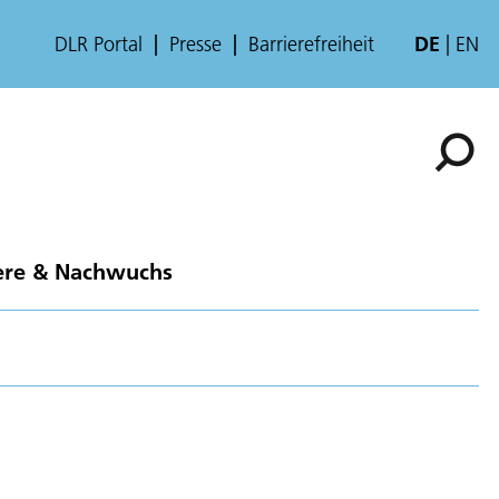
DLR Portal
Presse
Barrierefreiheit
DE
EN
ere & Nachwuchs