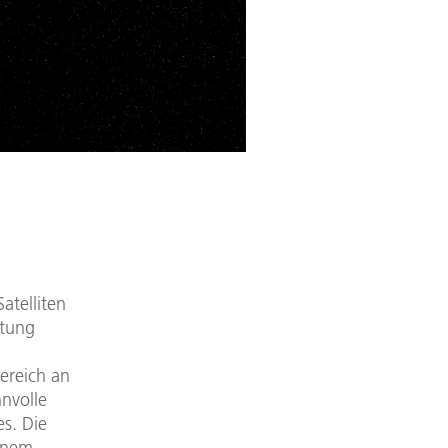
atelliten
utung
ereich an
nvolle
es. Die
einem