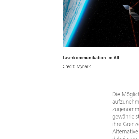
Laserkommunikation im All
Credit:
Mynaric
Die Möglich
aufzunehme
zugenommen
gewährleis
ihre Grenz
Alternative
dabei vom 