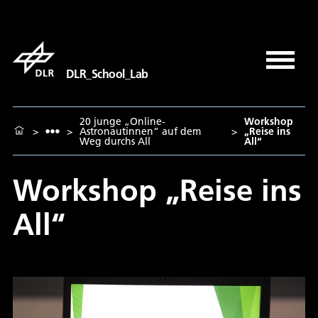
DLR_School_Lab
20 junge „Online-
Workshop
>
>
Astronautinnen“ auf dem
>
„Reise ins
Weg durchs All
All“
Workshop „Reise ins
All“