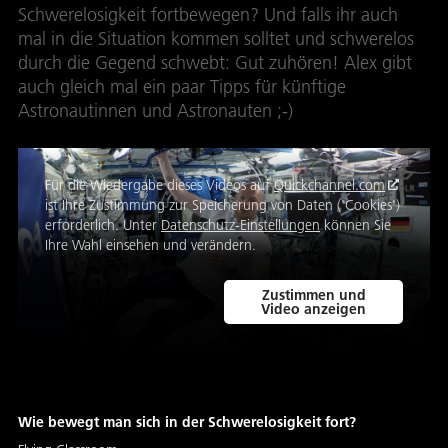
Schwerelosigkeit fortbewegen? Und falls ihr auch
mal in die Situation kommen solltet und schwerelos
durch die Gegend schwebt: Gut zuhören! Alex gibt
auch gleich mal ein paar Tipps für künftige
Astronautinnen und Astronauten ;-)
Für die Wiedergabe dieses Videos auf
Quickchannel.com
ist Ihre Zustimmung zur Speicherung von Daten ('Cookies')
erforderlich. Unter
Datenschutz-Einstellungen
können Sie
Ihre Wahl einsehen und verändern.
Zustimmen und
Video anzeigen
Wie bewegt man sich in der Schwerelosigkeit fort?