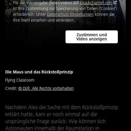
Für die Wiedergabe dieses Videos auf
Quickchannel.com
ist Ihre Zustimmung zur Speicherung von Daten ('Cookies')
erforderlich. Unter
Datenschutz-Einstellungen
können Sie
Ihre Wahl einsehen und verändern.
Zustimmen und
Video anzeigen
Die Maus und das Rückstoßprinzip
Flying Classroom
Credit:
© DLR. Alle Rechte vorbehalten
Nachdem Alex die Sache mit dem Rückstoßprinzip
erklärt hatte, kam er noch einmal auf die
ursprüngliche Frage zurück: Wie können sich
Astronauten innerhalb der Raumstation in