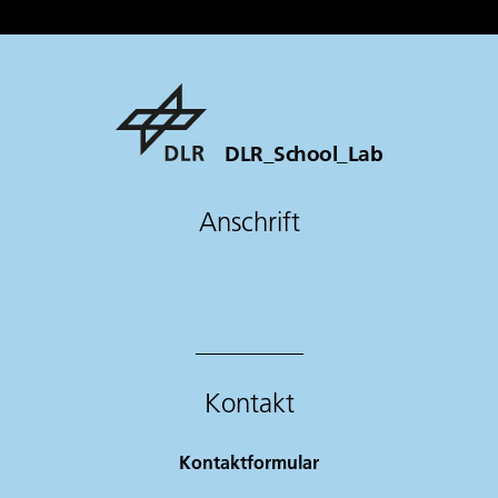
DLR_School_Lab
Anschrift
Kontakt
Kontaktformular