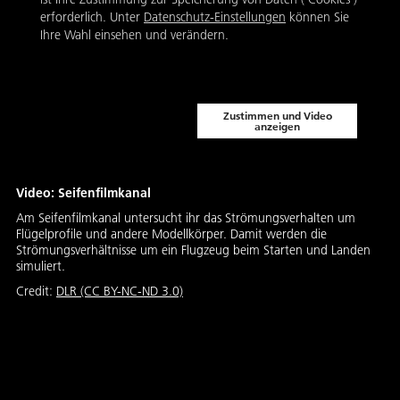
erforderlich. Unter
Datenschutz-Einstellungen
können Sie
Ihre Wahl einsehen und verändern.
Zustimmen und Video
anzeigen
Video: Seifenfilmkanal
Am Seifenfilmkanal untersucht ihr das Strömungsverhalten um
Flügelprofile und andere Modellkörper. Damit werden die
Strömungsverhältnisse um ein Flugzeug beim Starten und Landen
simuliert.
Credit:
DLR (CC BY-NC-ND 3.0)