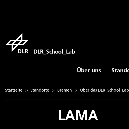
DLR_School_Lab
Über uns
Stand
Startseite
>
Standorte
>
Bremen
>
Über das DLR_School_La
LAMA