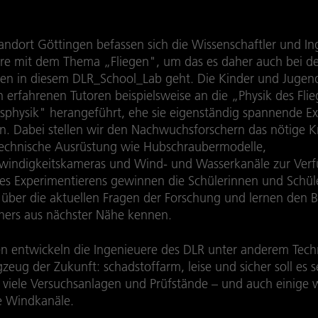
ndort Göttingen befassen sich die Wissenschaftler und In
re mit dem Thema „Fliegen", um das es daher auch bei d
en in diesem DLR_School_Lab geht. Die Kinder und Jugen
 erfahrenen Tutoren beispielsweise an die „Physik des Fli
physik" herangeführt, ehe sie eigenständig spannende E
n. Dabei stellen wir den Nachwuchsforschern das nötige
technische Ausrüstung wie Hubschraubermodelle,
indigkeitskameras und Wind- und Wasserkanäle zur Ver
s Experimentierens gewinnen die Schülerinnen und Schül
 über die aktuellen Fragen der Forschung und lernen den B
chers aus nächster Nähe kennen.
en entwickeln die Ingenieuere des DLR unter anderem Tec
gzeug der Zukunft: schadstoffarm, leise und sicher soll es 
r viele Versuchsanlagen und Prüfstände – und auch einige 
ge Windkanäle.