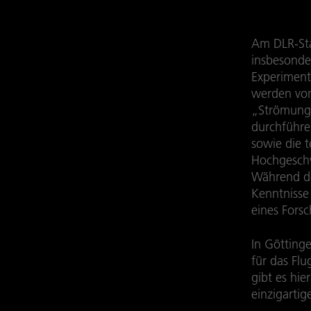
Am DLR-Sta
insbesonde
Experiment
werden von
„Strömungs
durchführe
sowie die 
Hochgeschw
Während de
Kenntnisse
eines Fors
In Götting
für das Flu
gibt es hie
einzigarti