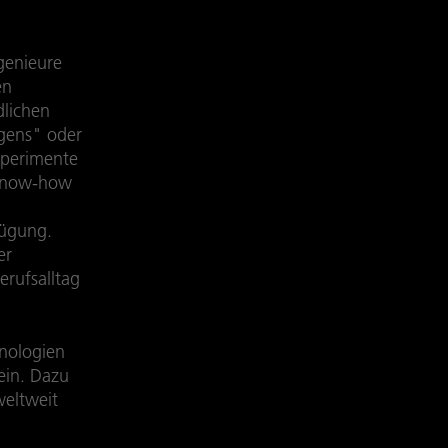
genieure
en
dlichen
egens" oder
xperimente
 Know-how
fügung.
er
erufsalltag
hnologien
sein. Dazu
weltweit