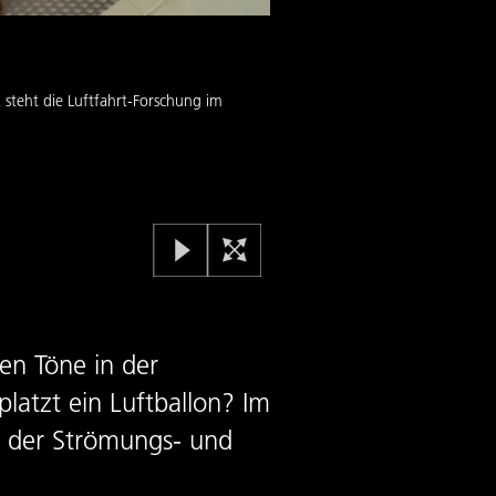
DLR_School_Lab Göttingen
steht die Luftfahrt-Forschung im
Wie fliegt ein Hubschrauber eine
Bild:
2
/
2
,
Credit:
© DLR. Alle Rec
en Töne in der
atzt ein Luftballon? Im
t der Strömungs- und