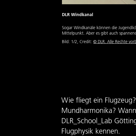
DLR Windkanal
Sogar Windkanäle können die Jugendlich
Mittelpunkt. Aber es gibt auch spanne
Bild:
1
/
2
,
Credit:
© DLR. Alle Rechte vor
Wie fliegt ein Flugzeu
Mundharmonika? Wann is
DLR_School_Lab Götting
Flugphysik kennen.