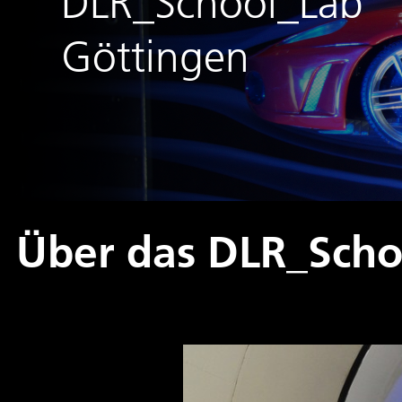
DLR_School_Lab
Göttingen
Über das DLR_Scho