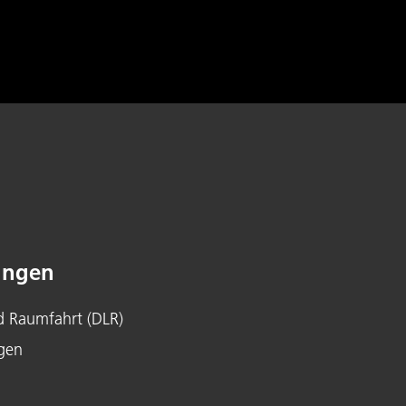
ingen
d Raumfahrt (DLR)
gen