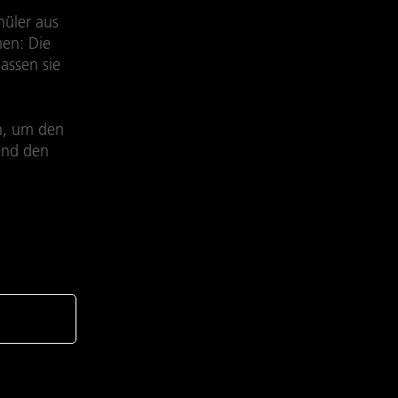
üler aus
en: Die
assen sie
n, um den
und den