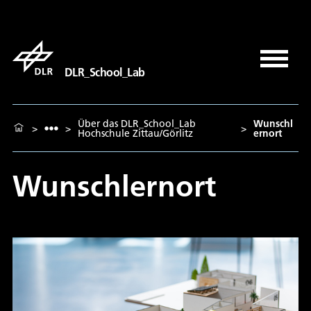
DLR_School_Lab
Über das DLR_School_Lab
Wunschl
>
>
>
Hochschule Zittau/Görlitz
ernort
Wunschlernort