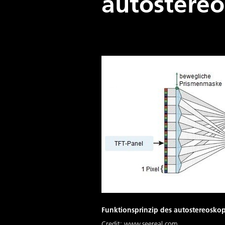
autostereo
Funktionsprinzip des autostereoskop
Credit:
www.seereal.com