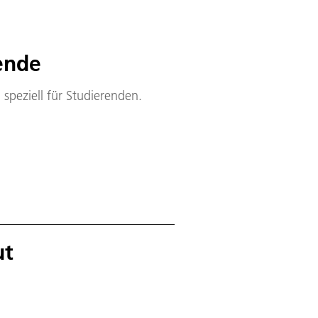
ende
 speziell für Studierenden.
ut
.