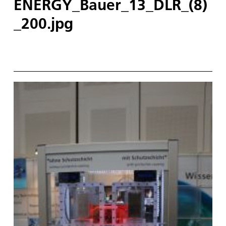
ENERGY_Bauer_13_DLR_(8)
_200.jpg