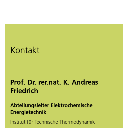
conducting Electrolysis Reactor) entwickelt eine neue
Klasse der fortschrittlichen Elektrolyse-Technologie,
um die Produktion von grünem Wasserstoff
effizienter, kostengünstiger und skalierbar zu
machen.
Kontakt
Prof. Dr. rer.nat. K. Andreas
Friedrich
Abteilungsleiter Elektrochemische
Energietechnik
Institut für Technische Thermodynamik