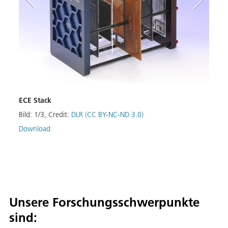
Batte
ECE Stack
Entwi
Gener
Bild:
1
/
3
,
Credit:
DLR (CC BY-NC-ND 3.0)
Ther
Download
Bild:
Unsere Forschungsschwerpunkte
sind: