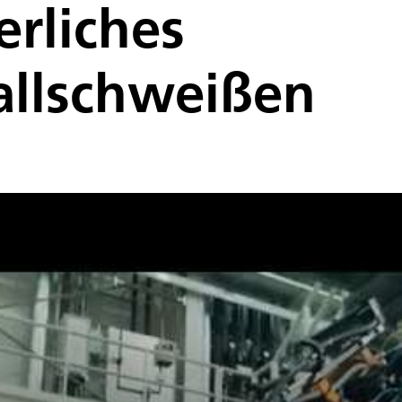
erliches
allschweißen