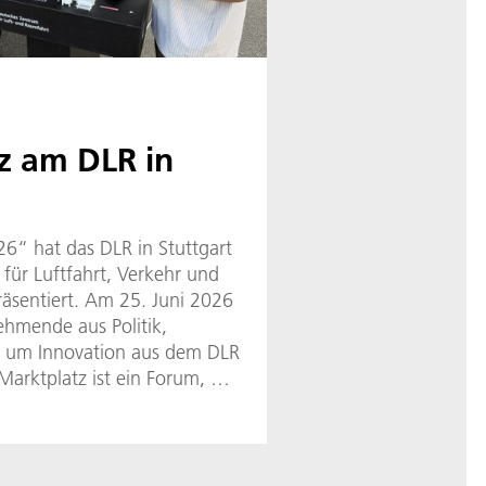
z am DLR in
6“ hat das DLR in Stuttgart
für Luftfahrt, Verkehr und
räsentiert. Am 25. Juni 2026
nehmende aus Politik,
, um Innovation aus dem DLR
Marktplatz ist ein Forum, bei
ft gezielt in den Dialog
r Bedarfe und zeigen
die Wasserstoffwirtschaft“,
iterin der DLR-Standorte Süd-