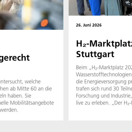
26. Juni 2026
H₂-Marktplat
Stuttgart
sgerecht
Beim „H₂-Marktplatz 202
Wasserstofftechnologien 
die Energieversorgung p
untersucht, welche
trafen sich rund 30 Teil
hen ab Mitte 60 an die
Forschung und Industrie
eln haben. Sie
live zu erleben. „Der H₂-
uelle Mobilitätsangebote
dem wir mit der Wirtscha
 werden.
gehen. Wir sprechen übe
innovative Lösungen für 
sagte Dr. Anke Kovar, Le