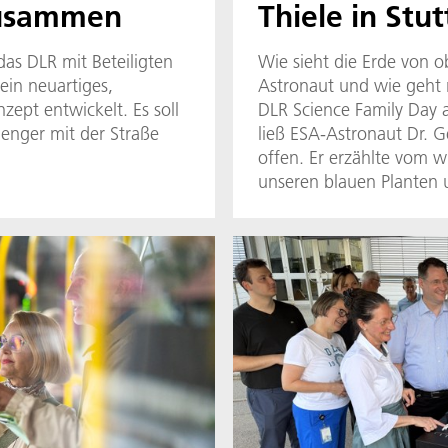
zusammen
Thiele in Stut
das DLR mit Beteiligten
Wie sieht die Erde von 
ein neuartiges,
Astronaut und wie geht 
zept entwickelt. Es soll
DLR Science Family Day a
 enger mit der Straße
ließ ESA-Astronaut Dr. G
offen. Er erzählte vom w
unseren blauen Planten 
dem Space Shuttle im Ja
seine Crew und er eine 
aufgenommen. Gespannt 
als Gerhard Thiele von 
berichtete.