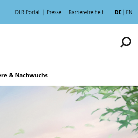
DLR Portal
Presse
Barrierefreiheit
DE
EN
ere & Nachwuchs