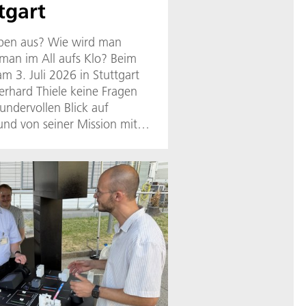
tgart
oben aus? Wie wird man
man im All aufs Klo? Beim
m 3. Juli 2026 in Stuttgart
erhard Thiele keine Fragen
undervollen Blick auf
und von seiner Mission mit
hr 2000. Bei dieser haben
3D-Karte der Erdoberfläche
lauschten Groß und Klein,
seinem Astronautentraining