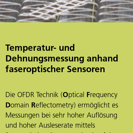
Temperatur- und
Dehnungsmessung anhand
faseroptischer Sensoren
O
F
Die OFDR Technik (
ptical
requency
D
R
omain
eflectometry) ermöglicht es
Messungen bei sehr hoher Auflösung
und hoher Ausleserate mittels