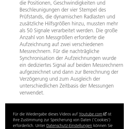
die Positionen, Geschwindigkeiten und
Beschleunigungen der vier Stempel des
Prüfstands, die dynamischen Radlasten und
zusätzliche Hilfsgrößen hinzu, mussten mehr
als 50 Signale verarbeitet werden. Die große
Anzahl von Messgrößen erforderte die
Aufzeichnung auf zwei verschiedenen
Messrechnern. Für die nachträgliche
Synchronisation der Aufzeichnungen wurde
ein dediziertes Signal auf beiden Messrechnern
aufgezeichnet und dann zur Berechnung der
Verzögerung und zum Ausgleich der
unterschiedlichen Zeitbasis der Messungen
verwendet.
Für die Wiedergabe dieses Videos auf
Youtube.com
ist
Ihre Zustimmung zur Speicherung von Daten ('Cookies')
erforderlich. Unter
Datenschutz-Einstellungen
können Sie