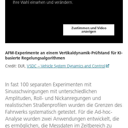
Ihre Wahl einsehen und verändern.
Zustimmen und Video
anzeigen
AFM-Experimente an einem Vertikaldynamik-Prüfstand für KI-
basierte Regelungsalgorithmen
Credit:
DLR,
VSDC – Vehicle System Dynamics and Control
In fast 100 separaten Experimenten mit
Sinusschwingungen mit unterschiedlichen
Amplituden, Roll- und Nickanregungen und
realistischen Straßenprofilen wurden die Grenzen des
Fahrwerks systematisch getestet. Für die Ad-hoc-
Analyse wurden zwei Anwendungen entwickelt, die
es ermöglichen, die Messdaten im Zeitbereich zu