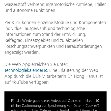
wasserstoff-verbrennungsmotorische Antriebe, Trailer
und autonome Funktionen.
Per Klick können einzelne Module und Komponenten
individuell ausgewählt und technologische
Informationen zum Stand der Entwicklung,
Reifegrad, Einsatzgebiet und zu aktuellen
Forschungsschwerpunkten und Herausforderungen
angezeigt werden.
Die Web-App erreichen Sie unter:
Technologiekalender
. Eine Erläuterung der Web-
App durch die DLR-Mitarbeiterin Dr. Hong Hanus ist
auf YouTube verfügbar:
Für die Wiedergabe dieses Videos auf
Quickchannel.com
ist Ihre Zustimmung zur Speicherung von Daten ('Cookies')
erforderlich. Unter
Datenschutz-Einstellungen
können Sie