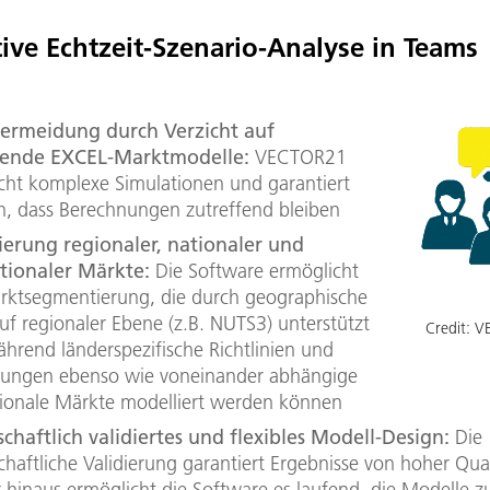
tive Echtzeit-Szenario-Analyse in Teams
vermeidung durch Verzicht auf
rende EXCEL-Marktmodelle:
VECTOR21
cht komplexe Simulationen und garantiert
, dass Berechnungen zutreffend bleiben
erung regionaler, nationaler und
ationaler Märkte:
Die Software ermöglicht
rktsegmentierung, die durch geographische
uf regionaler Ebene (z.B. NUTS3) unterstützt
Credit:
V
ährend länderspezifische Richtlinien und
ungen ebenso wie voneinander abhängige
tionale Märkte modelliert werden können
chaftlich validiertes und flexibles Modell-Design:
Die
chaftliche Validierung garantiert Ergebnisse von hoher Qual
 hinaus ermöglicht die Software es laufend, die Modelle z