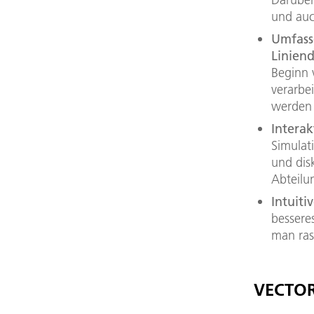
und auc
Umfass
Linien
Beginn 
verarbe
werden
Intera
Simulat
und dis
Abteil
Intuiti
bessere
man ras
VECTOR