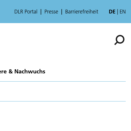
DLR Portal
Presse
Barrierefreiheit
DE
EN
ere & Nachwuchs