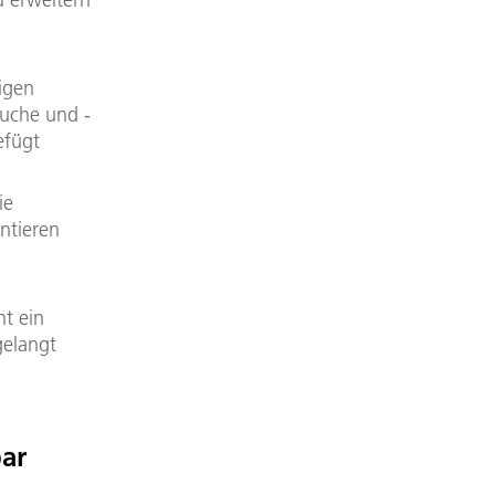
igen
uche und -
efügt
ie
ntieren
t ein
gelangt
ar