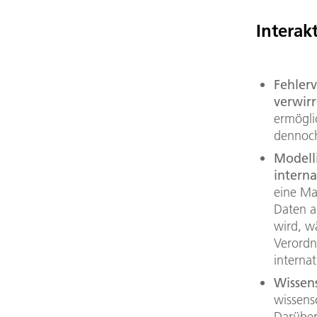
Interak
Fehler
verwir
ermögli
dennoch
Modelli
intern
eine Ma
Daten a
wird, w
Verordn
interna
Wissens
wissens
Darüber