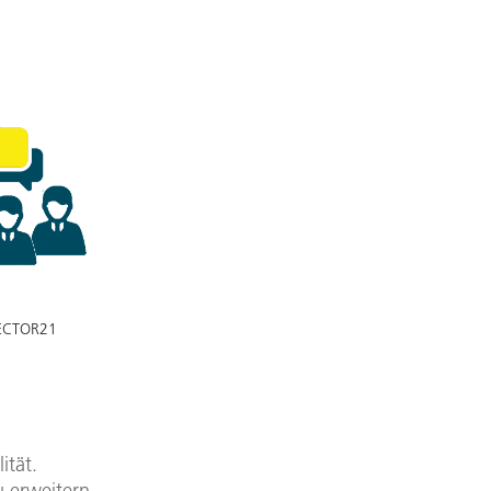
ECTOR21
ität.
u erweitern