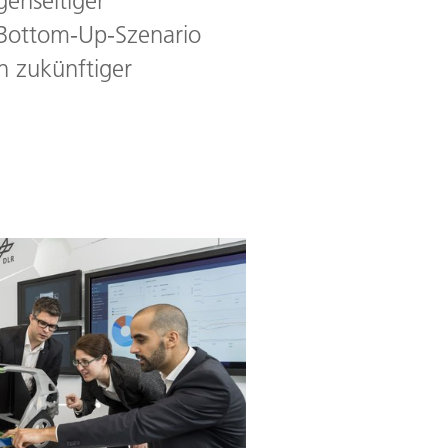
enseitiger
s Bottom-Up-Szenario
n zukünftiger