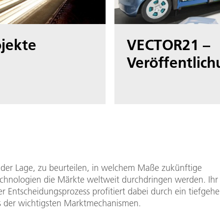
jekte
VECTOR21 –
Veröffentlic
n der Lage, zu beurteilen, in welchem Maße zukünftige
chnologien die Märkte weltweit durchdringen werden. Ihr
er Entscheidungsprozess profitiert dabei durch ein tiefgeh
s der wichtigsten Marktmechanismen.