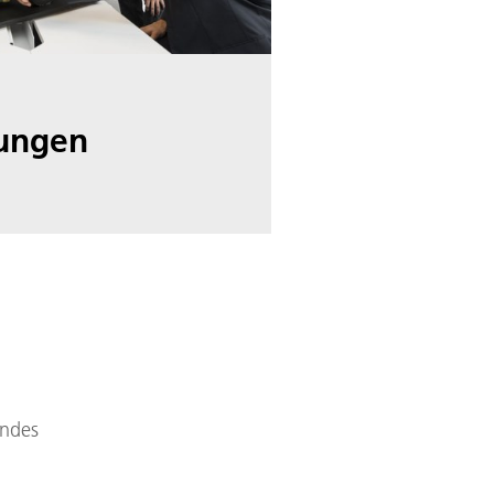
hungen
endes