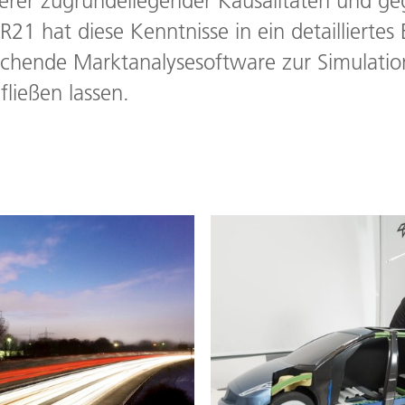
rer zugrundeliegender Kausalitäten und geg
1 hat diese Kenntnisse in ein detaillierte
echende Marktanalysesoftware zur Simulatio
ließen lassen.