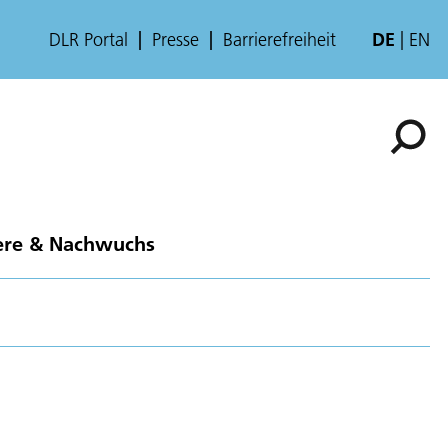
DLR Portal
Presse
Barrierefreiheit
DE
EN
ere & Nachwuchs