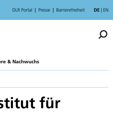
DLR Portal
Presse
Barrierefreiheit
DE
EN
ere & Nachwuchs
titut für