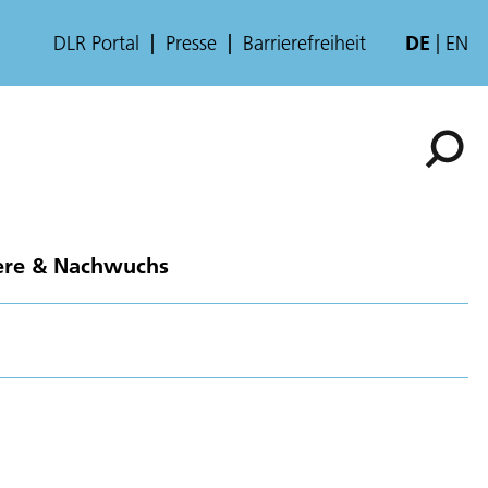
DLR Portal
Presse
Barrierefreiheit
DE
EN
ere & Nachwuchs