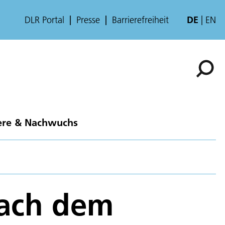
DLR Portal
Presse
Barrierefreiheit
DE
EN
ere & Nachwuchs
nach dem