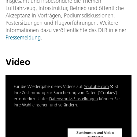
insgesamt und insbesondere die Themen
Luftfahrzeug, Infrastruktur, Betrieb und öffentliche
Akzeptanz in Vorträgen, Podiumsdiskussionen,
Postersitzungen und Flugvorführungen. Weitere
Informationen dazu veröffentlichte das DLR in einer
Pressemeldung
.
Video
Für die Wiedergabe dieses Videos auf
Youtube.com
ist
Ihre Zustimmung zur Speicherung von Daten ('Cookies')
erforderlich. Unter
Datenschutz-Einstellungen
können Sie
Ihre Wahl einsehen und verändern.
Zustimmen und Video
anzeigen