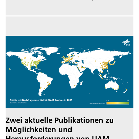
zukünftigen urbanen Luftverkehrs in einem Projekt
gebündelt: "HorizonUAM - Urban Air Mobility
Research am Deutschen Zentrum für Luft- und
Raumfahrt (DLR)". Das DLR als Forschungszentrum
der Bundesrepublik Deutschland für Luft- und
Raumfahrt verfügt über die einzigartige Fähigkeit,
UAM ganzheitlich von der Idee und Konzeption über
die Simulation bis hin zum Flugversuch zu erforschen.
Das Projekt HorizonUAM lief von Juli 2020 bis August
2023. Zehn DLR-Institute aus ganz Deutschland
arbeiten mit den Kooperationspartnern NASA und
Bauhaus Luftfahrt zusammen.
Zwei aktuelle Publikationen zu
Möglichkeiten und
Herausforderungen von UAM