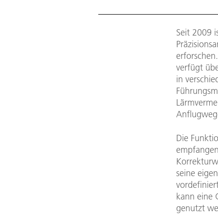
Seit 2009 i
Präzisionsa
erforschen.
verfügt üb
in verschi
Führungsme
Lärmvermei
Anflugweg
Die Funktio
empfangene
Korrekturw
seine eige
vordefinie
kann eine 
genutzt we