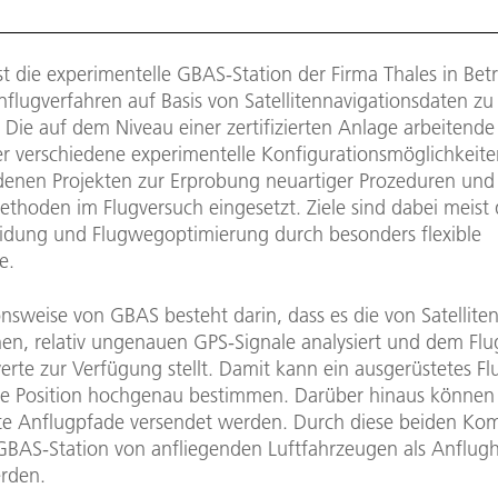
st die experimentelle GBAS-Station der Firma Thales in Bet
nflugverfahren auf Basis von Satellitennavigationsdaten zu
 Die auf dem Niveau einer zertifizierten Anlage arbeitende 
er verschiedene experimentelle Konfigurationsmöglichkeit
edenen Projekten zur Erprobung neuartiger Prozeduren und
thoden im Flugversuch eingesetzt. Ziele sind dabei meist 
dung und Flugwegoptimierung durch besonders flexible
e.
nsweise von GBAS besteht darin, dass es die von Satellite
n, relativ ungenauen GPS-Signale analysiert und dem Fl
erte zur Verfügung stellt. Damit kann ein ausgerüstetes F
ne Position hochgenau bestimmen. Darüber hinaus können
rte Anflugpfade versendet werden. Durch diese beiden K
GBAS-Station von anfliegenden Luftfahrzeugen als Anflugh
rden.