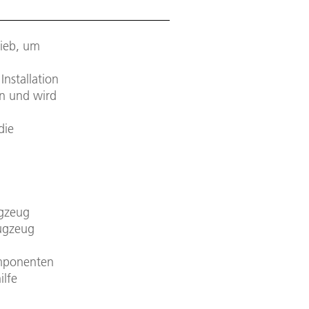
rieb, um
Installation
en und wird
die
n
ugzeug
lugzeug
omponenten
ilfe