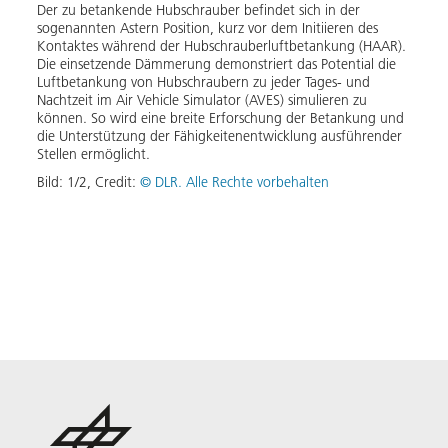
Der zu betankende Hubschrauber befindet sich in der
Im He
sogenannten Astern Position, kurz vor dem Initiieren des
Pilot
Kontaktes während der Hubschrauberluftbetankung (HAAR).
Gesch
Die einsetzende Dämmerung demonstriert das Potential die
Betan
Luftbetankung von Hubschraubern zu jeder Tages- und
von d
Nachtzeit im Air Vehicle Simulator (AVES) simulieren zu
Einfü
können. So wird eine breite Erforschung der Betankung und
unter
die Unterstützung der Fähigkeitenentwicklung ausführender
weite
Stellen ermöglicht.
das A
Betan
Bild:
1
/
2
,
Credit:
© DLR. Alle Rechte vorbehalten
Bild: