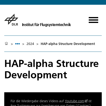
Institut für Flugsystemtechnik
>
>
2024
>
HAP-alpha Structure Development
HAP-alpha Structure
Development
Für die Wiedergabe dieses Videos auf
Youtube.com
ist
Ihre Zustimmung zur Speicherung von Daten ('Cookies')