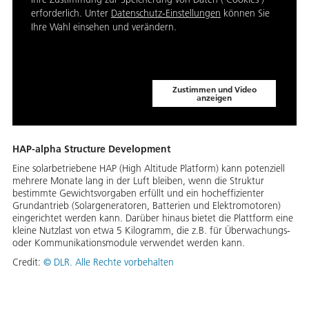
erforderlich. Unter
Datenschutz-Einstellungen
können Sie
Ihre Wahl einsehen und verändern.
Zustimmen und Video
anzeigen
HAP-alpha Structure Development
Eine solarbetriebene HAP (High Altitude Platform) kann potenziell
mehrere Monate lang in der Luft bleiben, wenn die Struktur
bestimmte Gewichtsvorgaben erfüllt und ein hocheffizienter
Grundantrieb (Solargeneratoren, Batterien und Elektromotoren)
eingerichtet werden kann. Darüber hinaus bietet die Plattform eine
kleine Nutzlast von etwa 5 Kilogramm, die z.B. für Überwachungs-
oder Kommunikationsmodule verwendet werden kann.
Credit:
©
DLR. Alle Rechte vorbehalten