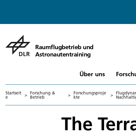
Raumflugbetrieb und
Astronautentraining
Über uns
Forsch
Startseit
Forschung &
Forschungsproje
Flugdynam
>
>
>
e
Betrieb
kte
Nachhalti
The Terr