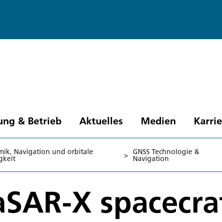
ung & Betrieb
Aktuelles
Medien
Karri
ik, Navigation und orbitale
GNSS Technologie &
>
gkeit
Navigation
aSAR-X spacecra