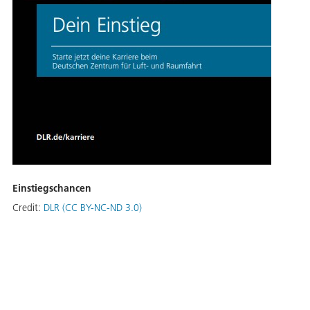
Einstiegschancen
Credit:
DLR (CC BY-NC-ND 3.0)