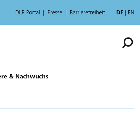
DLR Portal
Presse
Barrierefreiheit
DE
EN
ere & Nachwuchs