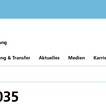
gung
ng & Transfer
Aktuelles
Medien
Karri
035