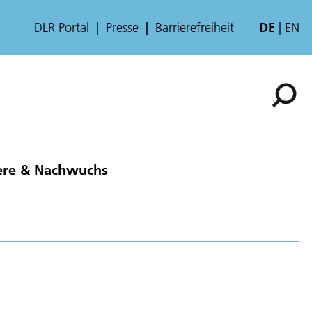
DLR Portal
Presse
Barrierefreiheit
DE
EN
ere & Nachwuchs