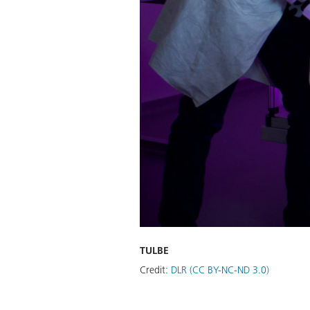
TULBE
Credit:
DLR (CC BY-NC-ND 3.0)