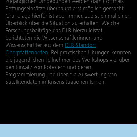
zugänglichen Umgebungen werden damit oftmals
Rettungseinsätze überhaupt erst möglich gemacht.
Grundlage hierfür ist aber immer, zuerst einmal einen
Überblick über die Situation zu erhalten. Welche
Forschungsbeiträge das DLR hierzu leistet,
berichteten die Wissenschaftlerinnen und
Wissenschaftler aus dem
DLR-Standort
Oberpfaffenhofen
. Bei praktischen Übungen konnten
die jugendlichen Teilnehmer des Workshops viel über
den Einsatz von Robotern und deren
Programmierung und über die Auswertung von
Satellitendaten in Krisensituationen lernen.