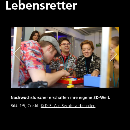
Lebensretter
Nachwuchsforscher erschaffen ihre eigene 3D-Welt.
Unte
en
Bild:
1
/
5
,
Credit:
© DLR. Alle Rechte vorbehalten
Bild:
iche
und