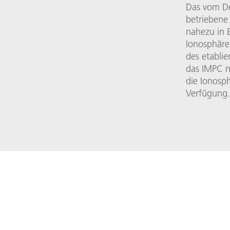
Das vom De
betriebene
nahezu in 
Ionosphäre
des etabli
das IMPC n
die Ionosph
Verfügung.