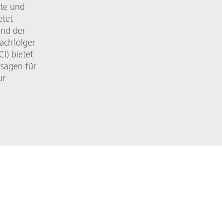
lte und
etet
and der
achfolger
I) bietet
rsagen für
ur