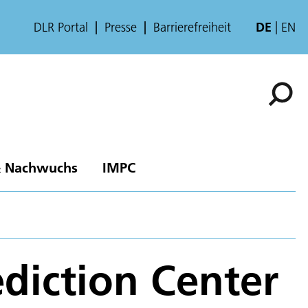
DLR Portal
Presse
Barrierefreiheit
DE
EN
& Nachwuchs
IMPC
diction Center