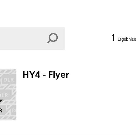
1
Ergebniss
HY4 - Flyer