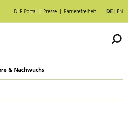
DLR Portal
Presse
Barrierefreiheit
DE
EN
ere & Nachwuchs