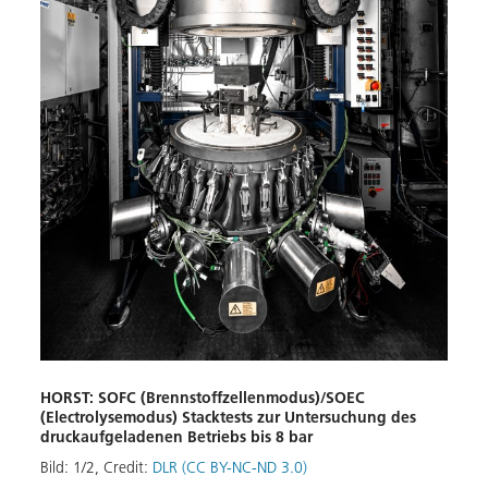
GALA
mobi
Bild:
Down
HORST: SOFC (Brennstoffzellenmodus)/SOEC
(Electrolysemodus) Stacktests zur Untersuchung des
druckaufgeladenen Betriebs bis 8 bar
Bild:
1
/
2
,
Credit:
DLR (CC BY-NC-ND 3.0)