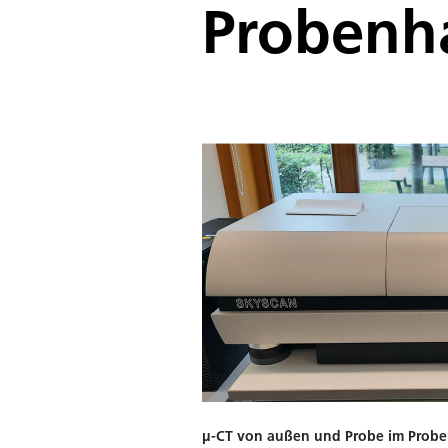
Probenha
µ-CT von außen und Probe im Probe