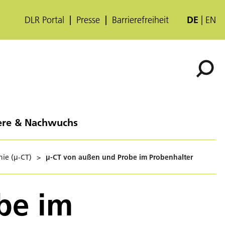
DLR Portal
Presse
Barrierefreiheit
DE
EN
ere & Nachwuchs
ie (µ-CT)
>
µ-CT von außen und Probe im Probenhalter
be im