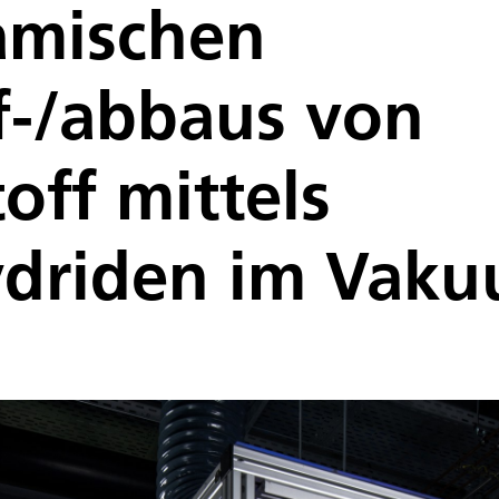
amischen
f-/abbaus von
off mittels
ydriden im Vaku