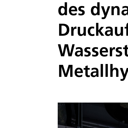
des dyn
Druckau
Wasserst
Metallh