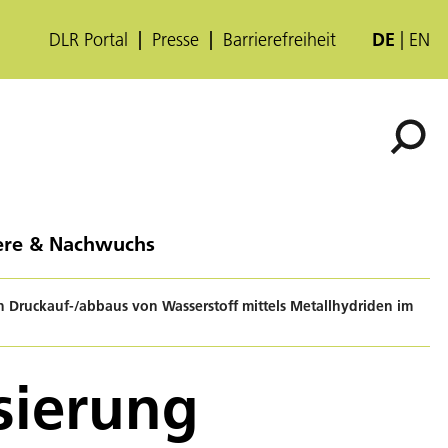
DLR Portal
Presse
Barrierefreiheit
DE
EN
ere & Nachwuchs
n Druckauf-/abbaus von Wasserstoff mittels Metallhydriden im
sierung