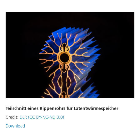
Teilschnitt eines Rippenrohrs für Latentwärmespeicher
Credit:
DLR (CC BY-NC-ND 3.0)
Download